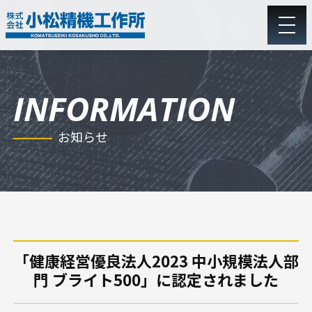
会社概要
お知らせ
沿革
アクセス
子会社情報
取組・方針・認証
理念
「健康経営優良法人2023 中小規模法人部
門 ブライト500」に認定されました
プレス加工技術
機械加工技術