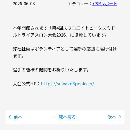
2026-06-08
カテゴリー：
CSRレポート
品質保証
設備紹介（計測設備）
本年開催されます「第4回スワコエイトピークスミド
部門紹介
ルトライアスロン大会2026」に協賛しています。
弊社社員はボランティアとして選手の応援に駆け付け
POLICY
ます。
HISTORY
選手の皆様の健闘をお祈りいたします。
大会公式HP：
https://suwako8peaks.jp/
前へ
一覧へ戻る
次へ