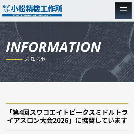
会社概要
お知らせ
沿革
アクセス
子会社情報
取組・方針・認証
理念
「第4回スワコエイトピークスミドルトラ
イアスロン大会2026」に協賛しています
プレス加工技術
機械加工技術